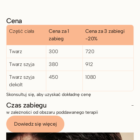
Cena
Część ciała
Cena za 1 
Cena za 3 zabiegi 
zabieg
-20%
Twarz
300
720
Twarz szyja
380
912
Twarz szyja 
450
1080
dekolt
Skonsultuj się, aby uzyskać dokładnę cenę
Czas zabiegu
-
w zależności od obszaru poddawanego terapii 
Dowiedz się więcej