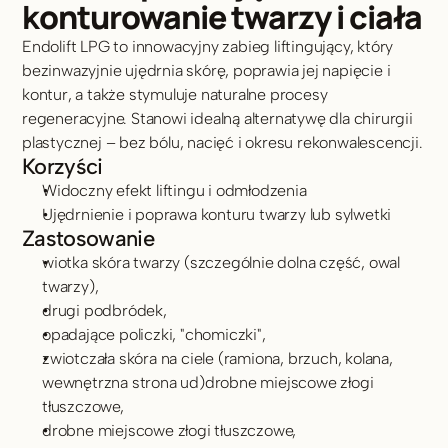
konturowanie twarzy i ciała
Endolift LPG to innowacyjny zabieg liftingujący, który 
bezinwazyjnie ujędrnia skórę, poprawia jej napięcie i 
kontur, a także stymuluje naturalne procesy 
regeneracyjne. Stanowi idealną alternatywę dla chirurgii 
plastycznej – bez bólu, nacięć i okresu rekonwalescencji.
Korzyści
Widoczny efekt liftingu i odmłodzenia
Ujędrnienie i poprawa konturu twarzy lub sylwetki
Zastosowanie
wiotka skóra twarzy (szczególnie dolna część, owal 
twarzy),
drugi podbródek,
opadające policzki, "chomiczki",
zwiotczała skóra na ciele (ramiona, brzuch, kolana, 
wewnętrzna strona ud)drobne miejscowe złogi 
tłuszczowe,
drobne miejscowe złogi tłuszczowe, 