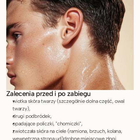
Zalecenia przed i po zabiegu
wiotka skóra twarzy (szczególnie dolna część, owal 
twarzy),
drugi podbródek,
opadające policzki, "chomiczki",
zwiotczała skóra na ciele (ramiona, brzuch, kolana, 
wewnętrzna strona ud)drobne miejscowe złogi 