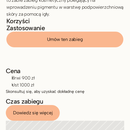
to zabie zabieg kosmetyczny polegający na 
wprowadzeniu pigmentu w warstwę podpowierzchniową 
skóry za pomocą igły. 
Korzyści
Zastosowanie
Umów ten zabieg
Cena
Brwi 900 zł
Ust 1000 zł 
Skonsultuj się, aby uzyskać dokładnę cenę
Czas zabiegu
Dowiedz się więcej