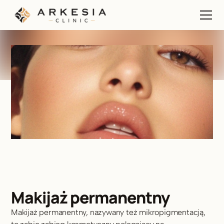
Makijaż permanentny
Makijaż permanentny, nazywany też mikropigmentacją, 