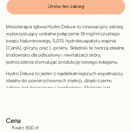
Umów ten zabieg
Mezoterapia igłowa Hydro Deluxe to innowacyjny zabieg 
wykorzystujący unikalne połączenie 18 mg/ml czystego 
kwasu hialuronowego, 0,01% hydroksyapatytu wapnia 
(CaHA), glicyny oraz L-proliny. Składniki te tworzą idealne 
środowisko dla odbudowy i rewitalizacji skóry, 
jednocześnie stymulując produkcję nowego kolagenu.
Hydro Deluxe to jeden z najdelikatniejszych wypełniaczy, 
idealny do powierzchownych iniekcji, dzięki czemu 
zabieg jest bezpieczny i komfortowy. Efektem jest 
intensywnie nawilżona, jędrna, wygładzona i promienna 
skóra.
Cena
Twarz 800 zł