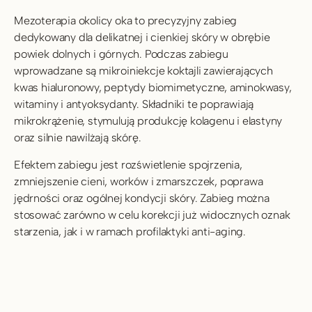
Mezoterapia okolicy oka to precyzyjny zabieg 
dedykowany dla delikatnej i cienkiej skóry w obrębie 
powiek dolnych i górnych. Podczas zabiegu 
wprowadzane są mikroiniekcje koktajli zawierających 
kwas hialuronowy, peptydy biomimetyczne, aminokwasy, 
witaminy i antyoksydanty. Składniki te poprawiają 
mikrokrążenie, stymulują produkcję kolagenu i elastyny 
oraz silnie nawilżają skórę.
Efektem zabiegu jest rozświetlenie spojrzenia, 
zmniejszenie cieni, worków i zmarszczek, poprawa 
jędrności oraz ogólnej kondycji skóry. Zabieg można 
stosować zarówno w celu korekcji już widocznych oznak 
starzenia, jak i w ramach profilaktyki anti-aging.
Dla uzyskania najlepszych efektów rekomenduje się 
wykonanie serii 3-4 zabiegów co 3-4 tygodnie.