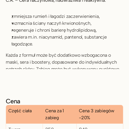
C.R.
 – 
Cera naczyniowa, nadwrażliwa i reaktywna:
zmniejsza rumień i łagodzi zaczerwienienia,
wzmacnia ściany naczyń krwionośnych,
regeneruje i chroni barierę hydrolipidową,
zawiera m.in. niacynamid, pantenol, substancje 
łagodzące.
Każda z formuł może być dodatkowo wzbogacona o 
maski, sera i boostery, dopasowane do indywidualnych 
potrzeb skóry. Zabieg może być wykonywany punktowo 
(np. tylko na strefę T) lub na całej twarzy, szyi, dekolcie, a 
także dłoniach.
Cena
Część ciała
Cena za 1 
Cena 3 zabiegów 
zabieg
-20%