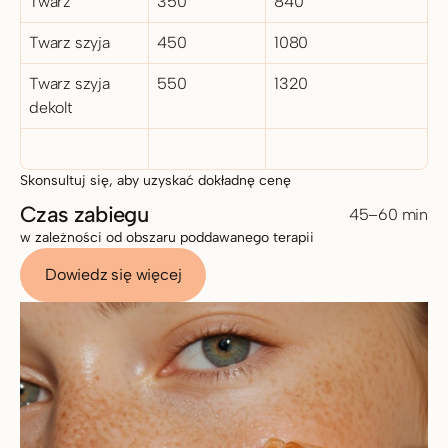
Twarz
350
840
Twarz szyja
450
1080
Twarz szyja 
550
1320
dekolt
Skonsultuj się, aby uzyskać dokładnę cenę
Czas zabiegu
45–60 min
w zależności od obszaru poddawanego terapii 
Dowiedz się więcej