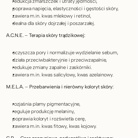
redukcja zmarszczek i utraty jędrności,
poprawa napięcia, elastyczności i gęstości skóry,
zawiera m.in. kwas mlekowy i retinol,
dealna dla skóry dojrzałej i poszarzałej.
A.C.N.E.
 – 
Terapia skóry trądzikowej:
oczyszcza pory i normalizuje wydzielanie sebum,
działa przeciwbakteryjnie i przeciwzapalnie,
redukuje zmiany zapalne i zaskórniki.
zawiera m.in. kwas salicylowy, kwas azelainowy.
M.E.L.A.
 – 
Przebarwienia i nierówny koloryt skóry:
rozjaśnia plamy pigmentacyjne,
reguluje produkcję melaniny,
poprawia koloryt i rozświetla cerę,
zawiera m.in. kwas fitowy, kwas kojowy.