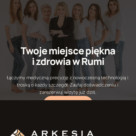
Twoje miejsce piękna
i zdrowia w Rumi
Łączymy medyczną precyzję z nowoczesną technologią i 
5/5 Opinie pacjentów
troską o każdy szczegół. Zaufaj doświadczeniu i 
zarezerwuj wizytę już dziś.
UMÓW ZABIEG