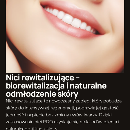
Nici rewitalizujące – 
biorewitalizacja i naturalne 
odmłodzenie skóry
Nici rewitalizujące to nowoczesny zabieg, który pobudza 
skórę do intensywnej regeneracji, poprawia jej gęstość, 
jędrność i napięcie bez zmiany rysów twarzy. Dzięki 
zastosowaniu nici PDO uzyskuje się efekt odświeżenia i 
naturalnego liftingu skóry.