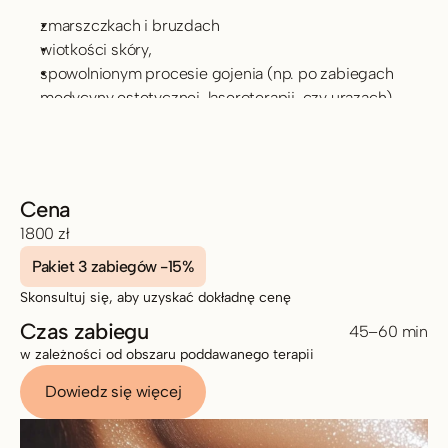
zmarszczkach i bruzdach
wiotkości skóry,
spowolnionym procesie gojenia (np. po zabiegach 
medycyny estetycznej, laseroterapii, czy urazach),
cieniach i workach pod oczami,
jako naturalna alternatywa dla wypełniaczy.
Cena
1800 zł
Pakiet 3 zabiegów -15%
Skonsultuj się, aby uzyskać dokładnę cenę
Czas zabiegu
45–60 min
w zależności od obszaru poddawanego terapii 
Dowiedz się więcej