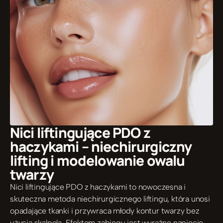
Nici liftingujące PDO z 
haczykami – niechirurgiczny 
lifting i modelowanie owalu 
twarzy
Nici liftingujące PDO z haczykami to nowoczesna i 
skuteczna metoda niechirurgicznego liftingu, która unosi 
opadające tkanki i przywraca młody kontur twarzy bez 
użycia skalpela. Efektem zabiegu jest wyraźne napięcie 