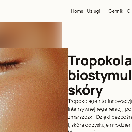
Home
Usługi
Cennik
O 
Medycyna 
estetyczna
Zabiegi na twarz
Zabiegi na ciało
Tropokola
Zabiegi lekarskie
Wszystkie
biostymula
skóry
Tropokolagen to innowacyjn
intensywnej regeneracji, po
zmarszczki. Dzięki bezpośr
I, skóra odzyskuje młodzie