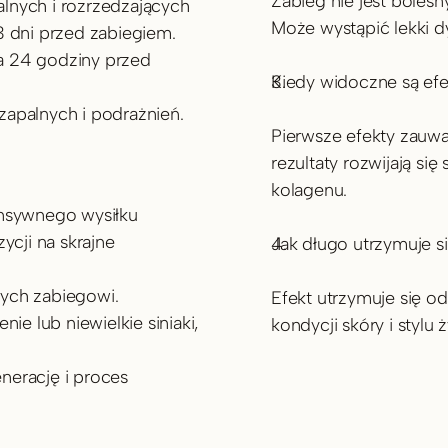
Zabieg nie jest bolesn
nych i rozrzedzających 
Może wystąpić lekki d
3 dni przed zabiegiem.
 24 godziny przed 
Kiedy widoczne są ef
zapalnych i podrażnień.
Pierwsze efekty zauwa
rezultaty rozwijają si
kolagenu.
nsywnego wysiłku 
cji na skrajne 
Jak długo utrzymuje si
ych zabiegowi.
Efekt utrzymuje się od
e lub niewielkie siniaki, 
kondycji skóry i stylu 
erację i proces 