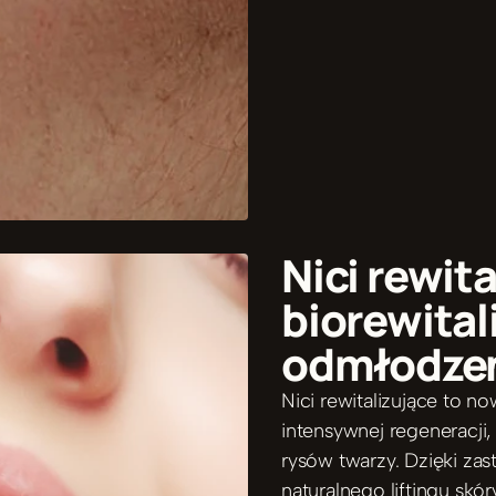
Nici rewita
biorewitali
odmłodzen
Nici rewitalizujące to n
intensywnej regeneracji,
rysów twarzy. Dzięki zas
naturalnego liftingu skór