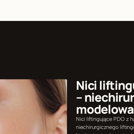
Nici lifti
– niechirurg
modelowan
Nici liftingujące PDO z
niechirurgicznego liftin