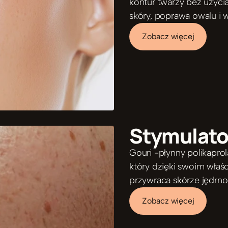
kontur twarzy bez użycia
skóry, poprawa owalu i 
Zobacz więcej
Stymulator
Gouri -płynny polikaprol
który dzięki swoim właś
przywraca skórze jędrnoś
Zobacz więcej