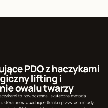
ngujące PDO z haczykami 
iczny lifting i 
ie owalu twarzy
 haczykami to nowoczesna i skuteczna metoda 
gu, która unosi opadające tkanki i przywraca młody 