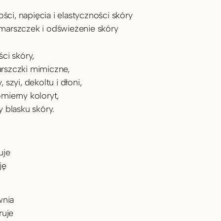
i, napięcia i elastyczności skóry
marszczek i odświeżenie skóry
ci skóry,
rszczki mimiczne,
szyi, dekoltu i dłoni,
mierny koloryt,
 blasku skóry.
je 
ę 
nia 
uje 