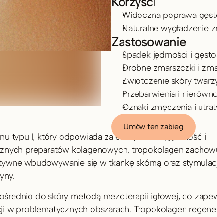
Korzyści
Widoczna poprawa gęstośc
Naturalne wygładzenie z
Zastosowanie
Spadek jędrności i gęstoś
Drobne zmarszczki i zma
Zwiotczenie skóry twarzy, 
Przebarwienia i nierówno
Oznaki zmęczenia i utraty
Umów ten zabieg
 typu I, który odpowiada za elastyczność, jędrność i 
cznych preparatów kolagenowych, tropokolagen zachowu
aktywne wbudowywanie się w tkankę skórną oraz stymulacj
yny.
średnio do skóry metodą mezoterapii igłowej, co zapew
ji w problematycznych obszarach. Tropokolagen regener