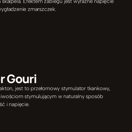
 skalpela. Efektem zabiegu jest wyraźne napięcie 
wygładzenie zmarszczek.
 Gouri 
akton, jest to przełomowy stymulator tkankowy, 
ciwościom stymulującym w naturalny sposób 
ć i napięcie. 