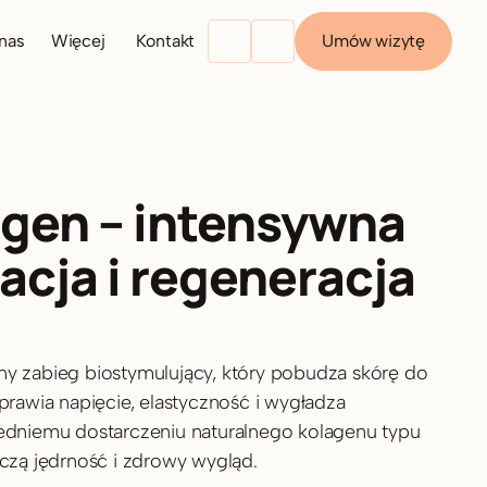
nas
Więcej
Kontakt
Umów wizytę
Kariera
Blog
Opinie
gen – intensywna 
cja i regeneracja 
y zabieg biostymulujący, który pobudza skórę do 
prawia napięcie, elastyczność i wygładza 
edniemu dostarczeniu naturalnego kolagenu typu 
ńczą jędrność i zdrowy wygląd.