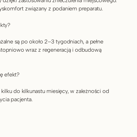
y dzięki zastosowaniu znieczulenia miejscowego. 
yskomfort związany z podaniem preparatu.
ekty?
żalne są po około 2–3 tygodniach, a pełne 
ę stopniowo wraz z regeneracją i odbudową 
ę efekt?
 kilku do kilkunastu miesięcy, w zależności od 
życia pacjenta.